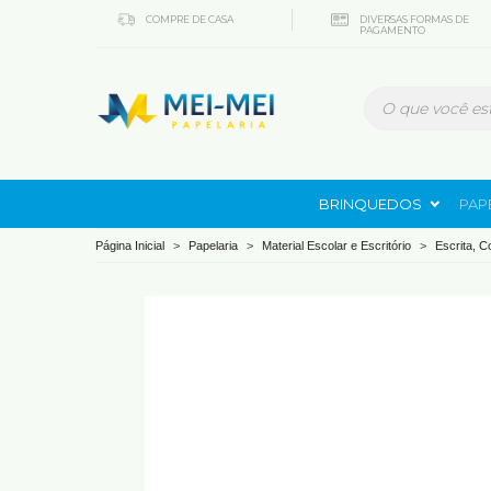
COMPRE DE CASA
DIVERSAS FORMAS DE
PAGAMENTO
BRINQUEDOS
PAP
Página Inicial
>
Papelaria
>
Material Escolar e Escritório
>
Escrita, C