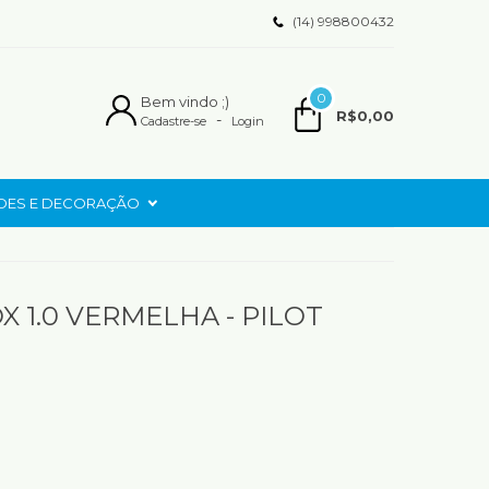
(14) 998800432
0
Bem vindo ;)
R$0,00
-
Cadastre-se
Login
ADES E DECORAÇÃO
X 1.0 VERMELHA - PILOT