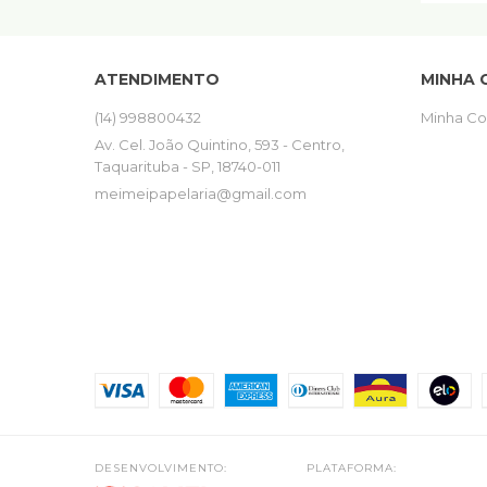
ATENDIMENTO
MINHA 
(14) 998800432
Minha Co
Av. Cel. João Quintino, 593 - Centro,
Taquarituba - SP, 18740-011
meimeipapelaria@gmail.com
DESENVOLVIMENTO:
PLATAFORMA: