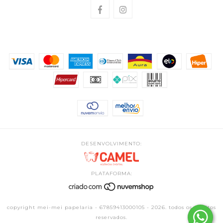
DESENVOLVIMENTO:
PLATAFORMA:
copyright mei-mei papelaria - 67859413000105 - 2026. todos os direitos
reservados.