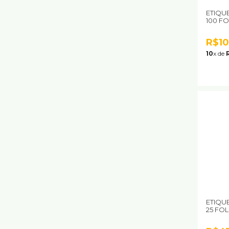
ETIQU
100 F
R$10
10
x de
ETIQU
25 FO