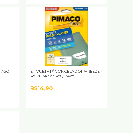
F A5Q-
ETIQUETA P/ CONGELADOR/FREEZER
A5 12F 34X65 A5Q-3465
R$14,90