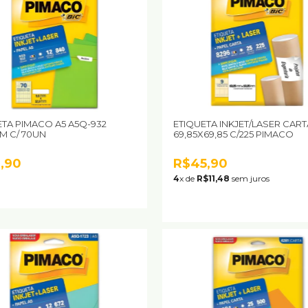
ETA PIMACO A5 A5Q-932
ETIQUETA INKJET/LASER CART
M C/ 70UN
69,85X69,85 C/225 PIMACO
,90
R$45,90
4
x de
R$11,48
sem juros