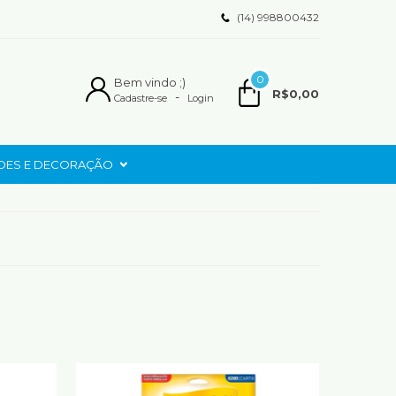
(14) 998800432
0
Bem vindo ;)
R$0,00
-
Cadastre-se
Login
ADES E DECORAÇÃO