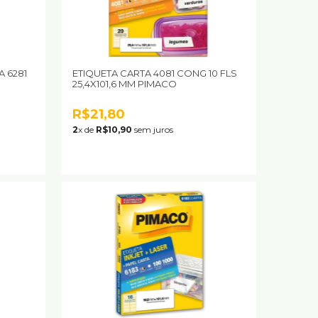
A 6281
ETIQUETA CARTA 4081 CONG 10 FLS
25,4X101,6 MM PIMACO
R$21,80
2
x de
R$10,90
sem juros