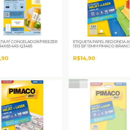
ETA P/ CONGELADOR/FREEZER
ETIQUETA PAPEL REDONDA A5
 34X65 4A5-Q3465
1313 12F 13MM PIMACO BRAN
,90
R$14,90
ESGOTADO