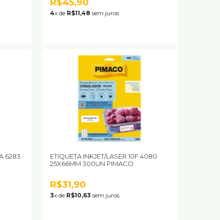
R$45,90
4
x de
R$11,48
sem juros
A 6283
ETIQUETA INKJET/LASER 10F 4080
25X66MM 300UN PIMACO
R$31,90
3
x de
R$10,63
sem juros