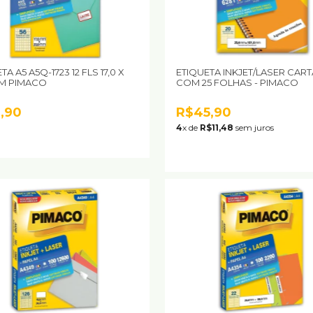
TA A5 A5Q-1723 12 FLS 17,0 X
ETIQUETA INKJET/LASER CART
MM PIMACO
COM 25 FOLHAS - PIMACO
,90
R$45,90
4
x de
R$11,48
sem juros