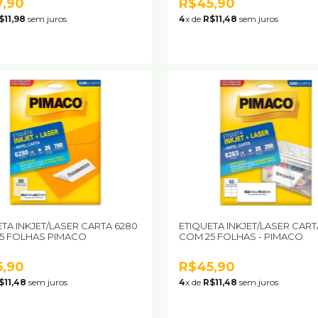
7,90
R$45,90
$11,98
sem juros
4
x de
R$11,48
sem juros
TA INKJET/LASER CARTA 6280
ETIQUETA INKJET/LASER CART
5 FOLHAS PIMACO
COM 25 FOLHAS - PIMACO
5,90
R$45,90
$11,48
sem juros
4
x de
R$11,48
sem juros