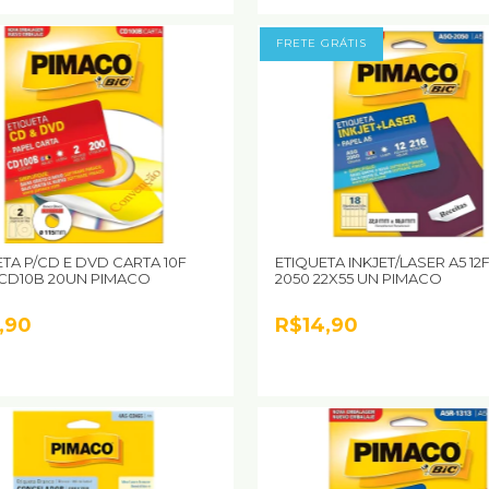
FRETE GRÁTIS
TA P/CD E DVD CARTA 10F
ETIQUETA INKJET/LASER A5 12
 CD10B 20UN PIMACO
2050 22X55 UN PIMACO
,90
R$14,90