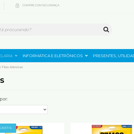
COMPRE COM SEGURANÇA
ELARIA
INFORMÁTICA E ELETRÔNICOS
PRESENTES, UTILID
e Fitas Adesivas
AS
por:
GRÁTIS