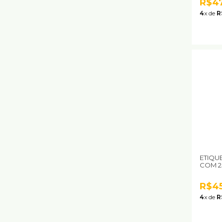
R$4
4
x de
R
ETIQUE
COM 2
R$4
4
x de
R