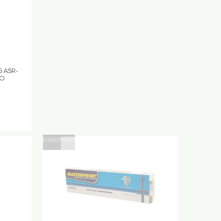
 A5R-
CO
ESGOTADO