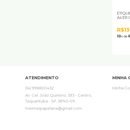
ETIQUE
A4351 
R$13
10
x de
ATENDIMENTO
MINHA 
(14) 998800432
Minha Co
Av. Cel. João Quintino, 593 - Centro,
Taquarituba - SP, 18740-011
meimeipapelaria@gmail.com