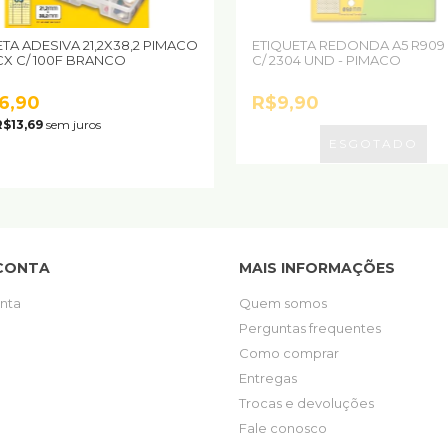
TA ADESIVA 21,2X38,2 PIMACO
ETIQUETA REDONDA A5 R909
CX C/ 100F BRANCO
C/ 2304 UND - PIMACO
6,90
R$9,90
R$13,69
sem juros
CONTA
MAIS INFORMAÇÕES
nta
Quem somos
Perguntas frequentes
Como comprar
Entregas
Trocas e devoluções
Fale conosco