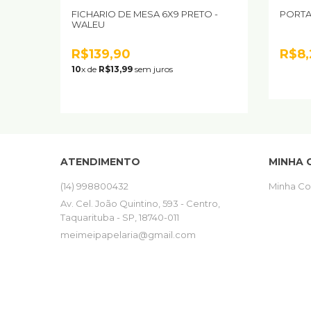
FICHARIO DE MESA 6X9 PRETO -
PORTA
WALEU
R$139,90
R$8,
10
x de
R$13,99
sem juros
ATENDIMENTO
MINHA 
(14) 998800432
Minha Co
Av. Cel. João Quintino, 593 - Centro,
Taquarituba - SP, 18740-011
meimeipapelaria@gmail.com