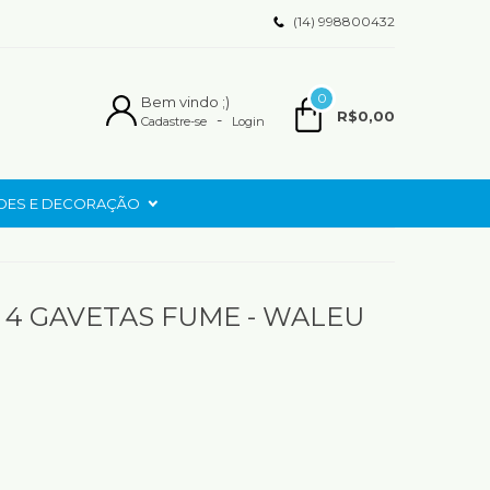
(14) 998800432
0
Bem vindo ;)
R$0,00
-
Cadastre-se
Login
ADES E DECORAÇÃO
 4 GAVETAS FUME - WALEU