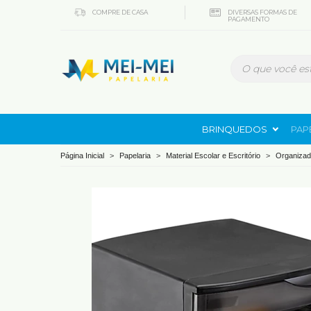
COMPRE DE CASA
DIVERSAS FORMAS DE
PAGAMENTO
BRINQUEDOS
PAP
Página Inicial
>
Papelaria
>
Material Escolar e Escritório
>
Organizad