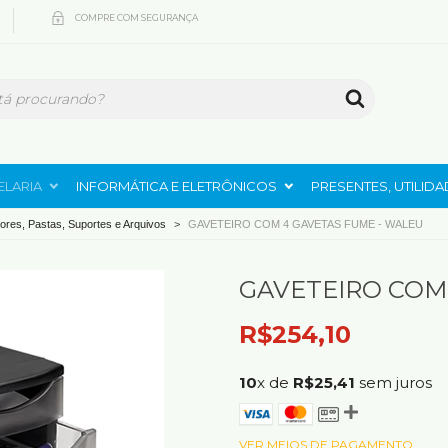
COMPRE COM SEGURANÇA
ELARIA
INFORMÁTICA E ELETRÔNICOS
PRESENTES, UTILID
ores, Pastas, Suportes e Arquivos
>
GAVETEIRO COM 4 GAVETAS FUME - WALEU
GAVETEIRO COM
R$254,10
10
x de
R$25,41
sem juros
VER MEIOS DE PAGAMENTO