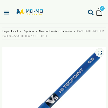
0
Página Inicial
>
Papelaria
>
Material Escolar e Escritório
>
CANETA HID ROLLER
BALL 0.5 AZUL HI-TECPOINT- PILOT