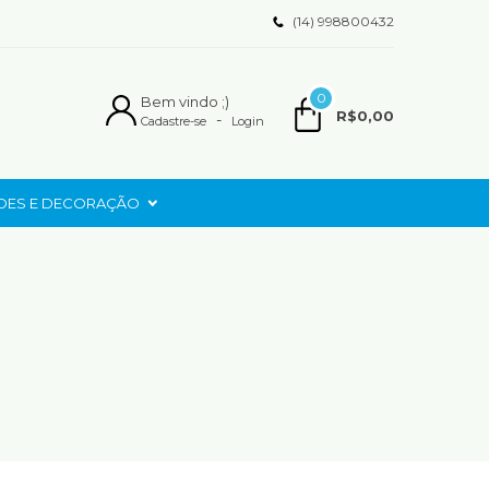
(14) 998800432
0
Bem vindo ;)
R$0,00
-
Cadastre-se
Login
ADES E DECORAÇÃO