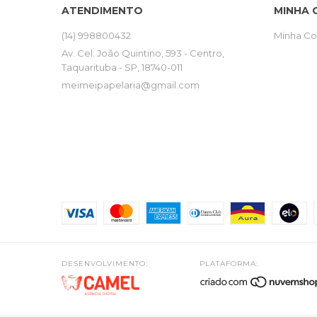
ATENDIMENTO
MINHA 
(14) 998800432
Minha Co
Av. Cel. João Quintino, 593 - Centro,
Taquarituba - SP, 18740-011
meimeipapelaria@gmail.com
DESENVOLVIMENTO:
PLATAFORMA: