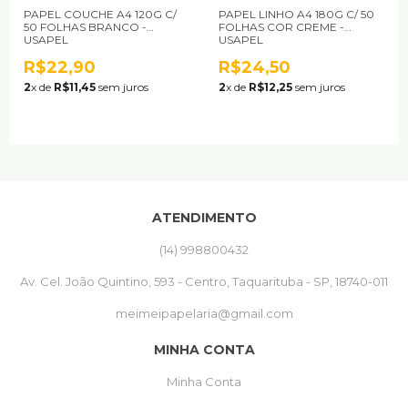
PAPEL COUCHE A4 120G C/
PAPEL LINHO A4 180G C/ 50
50 FOLHAS BRANCO -
FOLHAS COR CREME -
USAPEL
USAPEL
R$22,90
R$24,50
2
x de
R$11,45
sem juros
2
x de
R$12,25
sem juros
ATENDIMENTO
(14) 998800432
Av. Cel. João Quintino, 593 - Centro, Taquarituba - SP, 18740-011
meimeipapelaria@gmail.com
MINHA CONTA
Minha Conta