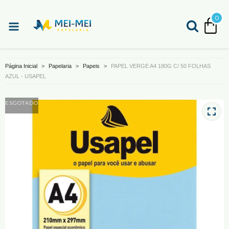
0
Página Inicial
>
Papelaria
>
Papeis
>
PAPEL VERGE A4 180G C/ 50 FOLHAS
AZUL - USAPEL
ESGOTADO